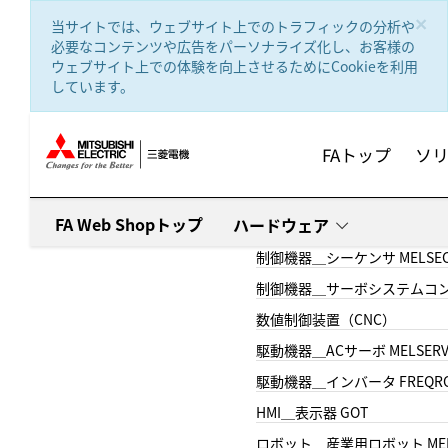
text.skipToContent
text.skipToNavigation
×
当サイトでは、ウェブサイト上でのトラフィックの分析や
必要なコンテンツや広告をパーソナライズ化し、お客様の
ウェブサイト上での体験を向上させるためにCookieを利用
しています。
FAトップ
ソ
FA Web Shopトップ
ハードウェア
制御機器＿シーケンサ MELSE
制御機器＿サーボシステムコン
数値制御装置（CNC）
駆動機器＿ACサーボ MELSER
駆動機器＿インバータ FREQR
HMI＿表示器 GOT
ロボット＿産業用ロボット MEL