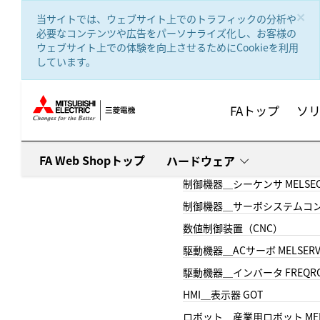
text.skipToContent
text.skipToNavigation
×
当サイトでは、ウェブサイト上でのトラフィックの分析や
必要なコンテンツや広告をパーソナライズ化し、お客様の
ウェブサイト上での体験を向上させるためにCookieを利用
しています。
FAトップ
ソ
FA Web Shopトップ
ハードウェア
制御機器＿シーケンサ MELSE
制御機器＿サーボシステムコン
数値制御装置（CNC）
駆動機器＿ACサーボ MELSER
駆動機器＿インバータ FREQR
HMI＿表示器 GOT
ロボット＿産業用ロボット MEL