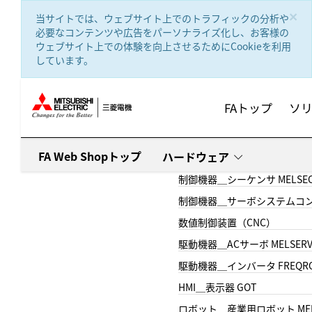
text.skipToContent
text.skipToNavigation
×
当サイトでは、ウェブサイト上でのトラフィックの分析や
必要なコンテンツや広告をパーソナライズ化し、お客様の
ウェブサイト上での体験を向上させるためにCookieを利用
しています。
FAトップ
ソ
FA Web Shopトップ
ハードウェア
制御機器＿シーケンサ MELSE
制御機器＿サーボシステムコン
数値制御装置（CNC）
駆動機器＿ACサーボ MELSER
駆動機器＿インバータ FREQR
HMI＿表示器 GOT
ロボット＿産業用ロボット MEL