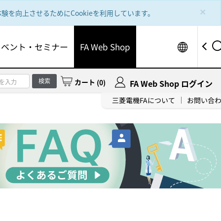
×
を向上させるためにCookieを利用しています。
Worldw
イベント・セミナー
FA Web Shop
検索
カート
(
0
)
FA Web Shop ログイン
三菱電機FAについて
お問い合