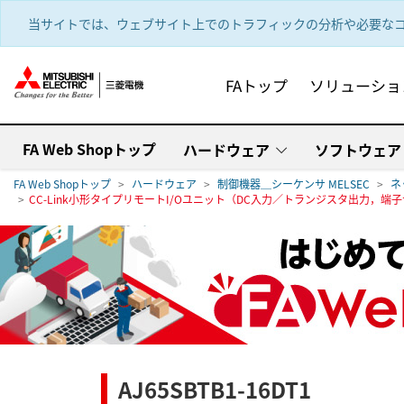
text.skipToContent
text.skipToNavigation
当サイトでは、ウェブサイト上でのトラフィックの分析や必要なコ
FAトップ
ソリューショ
FA Web Shopトップ
ハードウェア
ソフトウェア
FA Web Shopトップ
ハードウェア
制御機器＿シーケンサ MELSEC
ネ
CC-Link小形タイプリモートI/Oユニット（DC入力／トランジスタ出力，端
AJ65SBTB1-16DT1