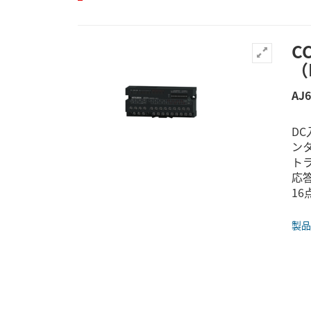
C
（
AJ
DC
ン
トラ
応答
1
製品