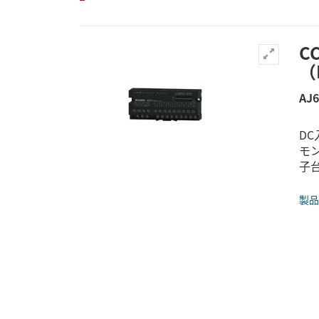
C
（
AJ
DC
モ
子
製品