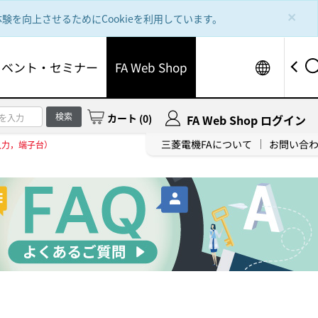
×
を向上させるためにCookieを利用しています。
Worldw
イベント・セミナー
FA Web Shop
検索
カート
(
0
)
FA Web Shop ログイン
三菱電機FAについて
お問い合
C入力，端子台）