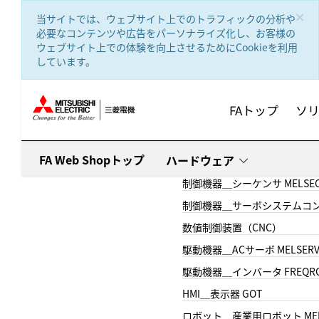
text.skipToContent
text.skipToNavigation
×
当サイトでは、ウェブサイト上でのトラフィックの分析や
必要なコンテンツや広告をパーソナライズ化し、お客様の
ウェブサイト上での体験を向上させるためにCookieを利用
しています。
FAトップ
ソ
FA Web Shopトップ
ハードウェア
制御機器＿シーケンサ MELSE
制御機器＿サーボシステムコン
数値制御装置（CNC）
駆動機器＿ACサーボ MELSER
駆動機器＿インバータ FREQR
HMI＿表示器 GOT
ロボット＿産業用ロボット MEL