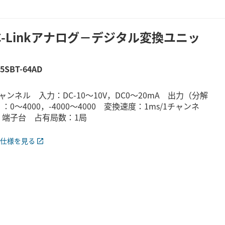
C-Linkアナログ－デジタル変換ユニッ
5SBT-64AD
ャンネル 入力：DC-10～10V，DC0～20mA 出力（分解
：0～4000，-4000～4000 変換速度：1ms/1チャンネ
 端子台 占有局数：1局
仕様を見る