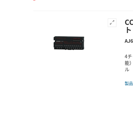
C
ト
AJ6
4チ
能）
ル
製品