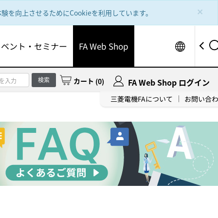
×
を向上させるためにCookieを利用しています。
Worldw
イベント・セミナー
FA Web Shop
検索
カート
(
0
)
FA Web Shop ログイン
三菱電機FAについて
お問い合