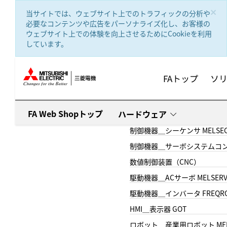
text.skipToContent
text.skipToNavigation
×
当サイトでは、ウェブサイト上でのトラフィックの分析や
必要なコンテンツや広告をパーソナライズ化し、お客様の
ウェブサイト上での体験を向上させるためにCookieを利用
しています。
FAトップ
ソ
FA Web Shopトップ
ハードウェア
制御機器＿シーケンサ MELSE
制御機器＿サーボシステムコン
数値制御装置（CNC）
駆動機器＿ACサーボ MELSER
駆動機器＿インバータ FREQR
HMI＿表示器 GOT
ロボット＿産業用ロボット MEL