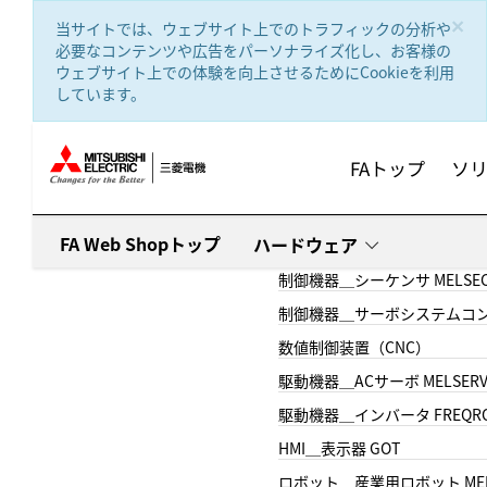
text.skipToContent
text.skipToNavigation
×
当サイトでは、ウェブサイト上でのトラフィックの分析や
必要なコンテンツや広告をパーソナライズ化し、お客様の
ウェブサイト上での体験を向上させるためにCookieを利用
しています。
FAトップ
ソ
FA Web Shopトップ
ハードウェア
制御機器＿シーケンサ MELSE
制御機器＿サーボシステムコン
数値制御装置（CNC）
駆動機器＿ACサーボ MELSER
駆動機器＿インバータ FREQR
HMI＿表示器 GOT
ロボット＿産業用ロボット MEL