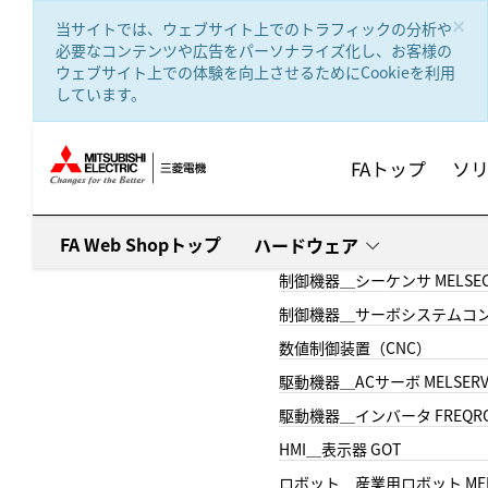
text.skipToContent
text.skipToNavigation
×
当サイトでは、ウェブサイト上でのトラフィックの分析や
必要なコンテンツや広告をパーソナライズ化し、お客様の
ウェブサイト上での体験を向上させるためにCookieを利用
しています。
FAトップ
ソ
FA Web Shopトップ
ハードウェア
制御機器＿シーケンサ MELSE
制御機器＿サーボシステムコン
数値制御装置（CNC）
駆動機器＿ACサーボ MELSER
駆動機器＿インバータ FREQR
HMI＿表示器 GOT
ロボット＿産業用ロボット MEL