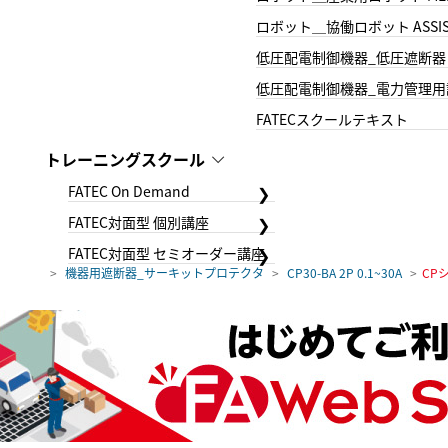
ロボット＿協働ロボット ASSIS
低圧配電制御機器_低圧遮断器
低圧配電制御機器_電力管理用
FATECスクールテキスト
トレーニングスクール
FATEC On Demand
FATEC対面型 個別講座
FATEC対面型 セミオーダー講座
機器用遮断器_サーキットプロテクタ
CP30-BA 2P 0.1~30A
CP