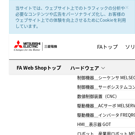
text.skipToContent
text.skipToNavigation
×
当サイトでは、ウェブサイト上でのトラフィックの分析や
必要なコンテンツや広告をパーソナライズ化し、お客様の
ウェブサイト上での体験を向上させるためにCookieを利用
しています。
FAトップ
ソ
FA Web Shopトップ
ハードウェア
制御機器＿シーケンサ MELSE
制御機器＿サーボシステムコン
数値制御装置（CNC）
駆動機器＿ACサーボ MELSER
駆動機器＿インバータ FREQR
HMI＿表示器 GOT
ロボット＿産業用ロボット MEL