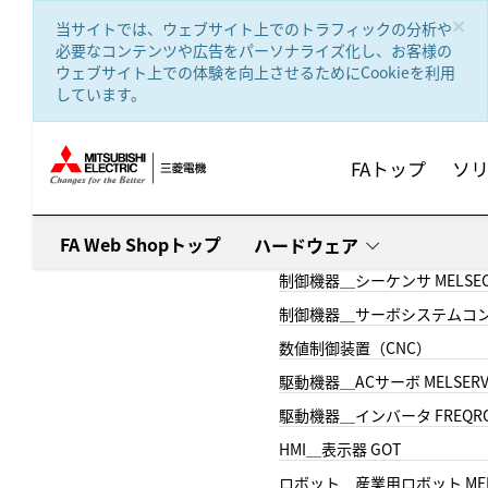
text.skipToContent
text.skipToNavigation
×
当サイトでは、ウェブサイト上でのトラフィックの分析や
必要なコンテンツや広告をパーソナライズ化し、お客様の
ウェブサイト上での体験を向上させるためにCookieを利用
しています。
FAトップ
ソ
FA Web Shopトップ
ハードウェア
制御機器＿シーケンサ MELSE
制御機器＿サーボシステムコン
数値制御装置（CNC）
駆動機器＿ACサーボ MELSER
駆動機器＿インバータ FREQR
HMI＿表示器 GOT
ロボット＿産業用ロボット MEL