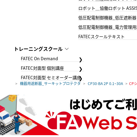
ロボット＿協働ロボット ASSIS
低圧配電制御機器_低圧遮断器
低圧配電制御機器_電力管理用
FATECスクールテキスト
トレーニングスクール
FATEC On Demand
FATEC対面型 個別講座
FATEC対面型 セミオーダー講座
機器用遮断器_サーキットプロテクタ
CP30-BA 2P 0.1~30A
CP