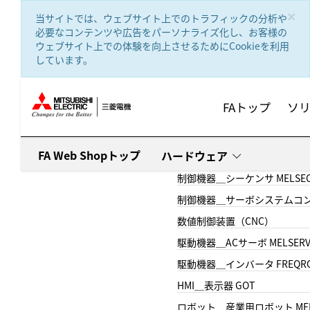
text.skipToContent
text.skipToNavigation
×
当サイトでは、ウェブサイト上でのトラフィックの分析や
必要なコンテンツや広告をパーソナライズ化し、お客様の
ウェブサイト上での体験を向上させるためにCookieを利用
しています。
FAトップ
ソ
FA Web Shopトップ
ハードウェア
制御機器＿シーケンサ MELSE
制御機器＿サーボシステムコン
数値制御装置（CNC）
駆動機器＿ACサーボ MELSER
駆動機器＿インバータ FREQR
HMI＿表示器 GOT
ロボット＿産業用ロボット MEL