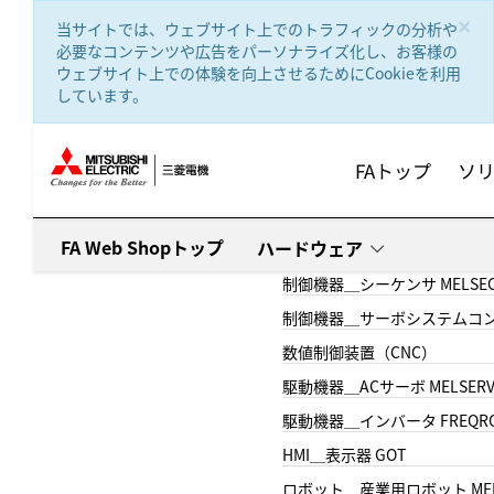
text.skipToContent
text.skipToNavigation
×
当サイトでは、ウェブサイト上でのトラフィックの分析や
必要なコンテンツや広告をパーソナライズ化し、お客様の
ウェブサイト上での体験を向上させるためにCookieを利用
しています。
FAトップ
ソ
FA Web Shopトップ
ハードウェア
制御機器＿シーケンサ MELSE
制御機器＿サーボシステムコン
数値制御装置（CNC）
駆動機器＿ACサーボ MELSER
駆動機器＿インバータ FREQR
HMI＿表示器 GOT
ロボット＿産業用ロボット MEL