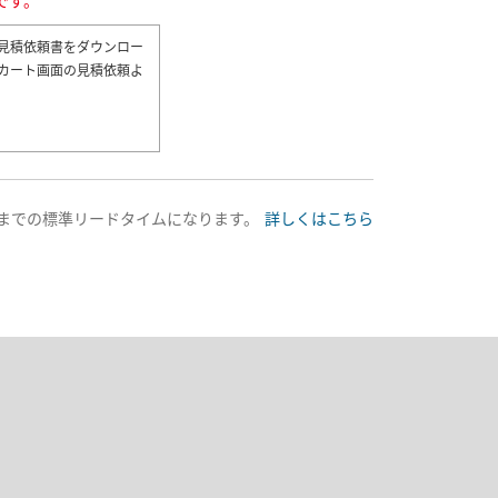
です。
講座
金額
見積依頼書をダウンロー
カート画面の見積依頼よ
送までの標準リードタイムになります。
詳しくはこちら