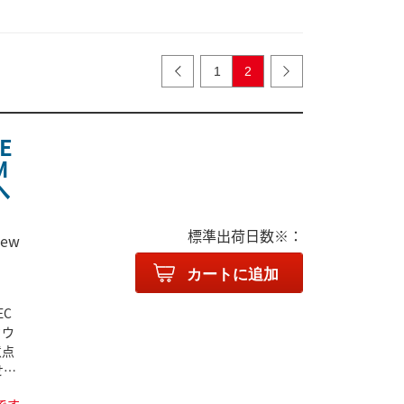
1
2
E
M
へ
標準出荷日数※：
new
引
カートに追加
EC
ドウ
意点
せて
ツー