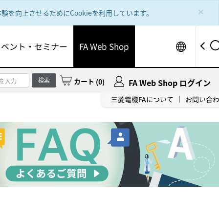
×
を向上させるためにCookieを利用しています。
Worldw
イベント・セミナー
FA Web Shop
検索
カート
(
0
)
FA Web Shop ログイン
三菱電機FAについて
お問い合