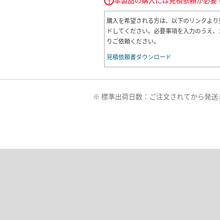
本製品の購入には見積依頼が必要
!
ルについてもご案内します。 ※個別
として提供するため、会場・内容・
購入を希望される方は、以下のリンクより
はご相談のうえ決定します。
ドしてください。必要事項を入力のうえ、
りご依頼ください。
見積依頼書ダウンロード
※ 標準出荷日数：ご注文されてから発