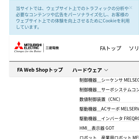
text.skipToContent
text.skipToNavigation
×
当サイトでは、ウェブサイト上でのトラフィックの分析や
必要なコンテンツや広告をパーソナライズ化し、お客様の
ウェブサイト上での体験を向上させるためにCookieを利用
しています。
FAトップ
ソ
FA Web Shopトップ
ハードウェア
制御機器＿シーケンサ MELSE
制御機器＿サーボシステムコン
数値制御装置（CNC）
駆動機器＿ACサーボ MELSER
駆動機器＿インバータ FREQR
HMI＿表示器 GOT
ロボット＿産業用ロボット MEL