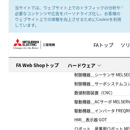
text.skipToContent
text.skipToNavigation
×
当サイトでは、ウェブサイト上でのトラフィックの分析や
必要なコンテンツや広告をパーソナライズ化し、お客様の
ウェブサイト上での体験を向上させるためにCookieを利用
しています。
FAトップ
ソ
FA Web Shopトップ
ハードウェア
制御機器＿シーケンサ MELSE
制御機器＿サーボシステムコン
数値制御装置（CNC）
駆動機器＿ACサーボ MELSER
駆動機器＿インバータ FREQR
HMI＿表示器 GOT
ロボット＿産業用ロボット MEL