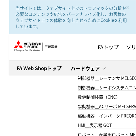
text.skipToContent
text.skipToNavigation
×
当サイトでは、ウェブサイト上でのトラフィックの分析や
必要なコンテンツや広告をパーソナライズ化し、お客様の
ウェブサイト上での体験を向上させるためにCookieを利用
しています。
FAトップ
ソ
FA Web Shopトップ
ハードウェア
制御機器＿シーケンサ MELSE
制御機器＿サーボシステムコン
数値制御装置（CNC）
駆動機器＿ACサーボ MELSER
駆動機器＿インバータ FREQR
HMI＿表示器 GOT
ロボット＿産業用ロボット MEL