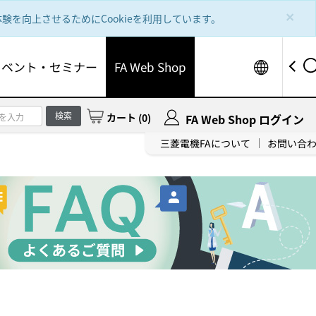
×
を向上させるためにCookieを利用しています。
Worldw
イベント・セミナー
FA Web Shop
検索
カート
(
0
)
FA Web Shop ログイン
三菱電機FAについて
お問い合