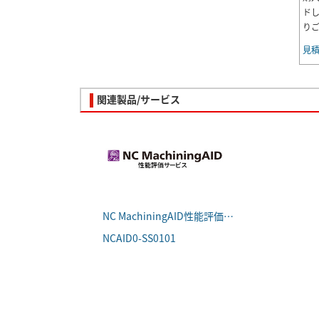
ド
り
見
関連製品/サービス
NC MachiningAID性能評価サービス
NCAID0-SS0101