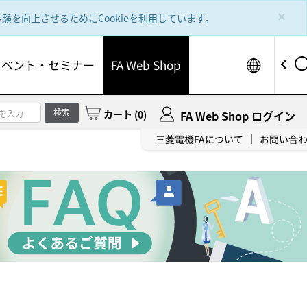
×
を向上させるためにCookieを利用しています。
Worldw
イベント・セミナー
FA Web Shop
検索
カート
(
0
)
FA Web Shop ログイン
三菱電機FAについて
お問い合