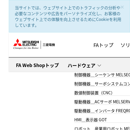
text.skipToContent
text.skipToNavigation
×
当サイトでは、ウェブサイト上でのトラフィックの分析や
必要なコンテンツや広告をパーソナライズ化し、お客様の
ウェブサイト上での体験を向上させるためにCookieを利用
しています。
FAトップ
ソ
FA Web Shopトップ
ハードウェア
制御機器＿シーケンサ MELSE
制御機器＿サーボシステムコン
数値制御装置（CNC）
駆動機器＿ACサーボ MELSER
駆動機器＿インバータ FREQR
HMI＿表示器 GOT
ロボット＿産業用ロボット MEL