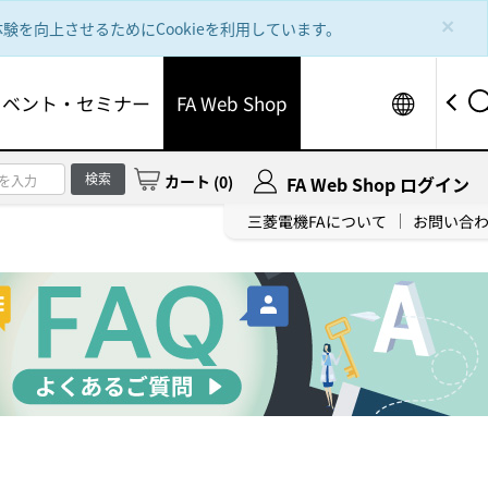
×
を向上させるためにCookieを利用しています。
Worldw
イベント・セミナー
FA Web Shop
検索
カート
(
0
)
FA Web Shop ログイン
三菱電機FAについて
お問い合