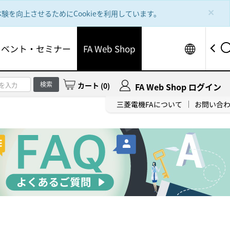
×
を向上させるためにCookieを利用しています。
Worldw
イベント・セミナー
FA Web Shop
検索
カート
(
0
)
FA Web Shop ログイン
三菱電機FAについて
お問い合