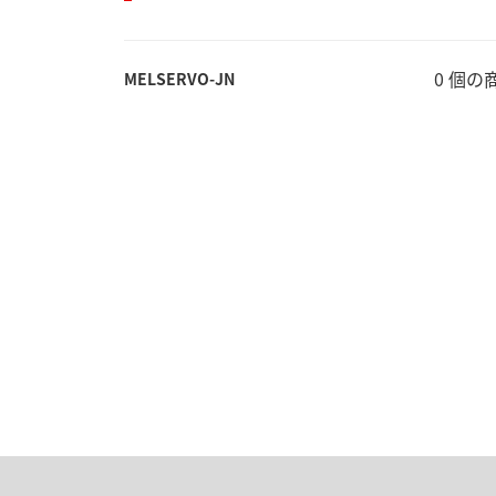
0 個
MELSERVO-JN